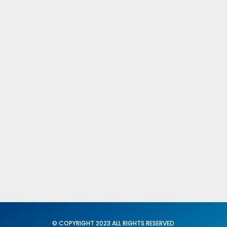
Comités Federales y Provinciales
Fed. Igualdad y Conciliación
Twitter C. N. del SUP
Secretaria General
Acción Sindical
Portavoz
Servicios
Formación
© COPYRIGHT 2023 ALL RIGHTS RESERVED